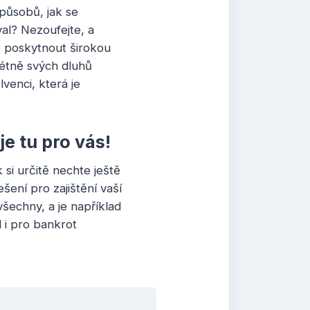
způsobů, jak se
al? Nezoufejte, a
e poskytnout širokou
rétně svých dluhů
lvenci, která je
e tu pro vás!
 si určitě nechte ještě
šení pro zajištění vaší
všechny, a je například
d i pro bankrot