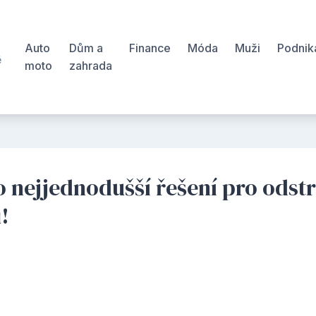
Auto
Dům a
Finance
Móda
Muži
Podnik
ě
moto
zahrada
š
 to nejjednodušší řešení pro odst
!