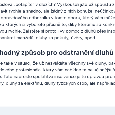
oslova „potápíte“ v dluzích? Vyzkoušeli jste už spoustu 
avit rychle a snadno, ale žádný z nich bohužel neúčinkov
ad opravdového odborníka v tomto oboru, který vám můž
 ze kterých si vyberete přesně to, díky kterému se konk
u rychle. Zajistěte si proto i vy pomoc z dluhů přes inso
bankrot manželů
, dluhy za pokuty, úvěry, apod.
hodný způsob pro odstranění dluhů j
e také v situaci, že už nezvládáte všechny své dluhy, pak
ového profesionála, který vám nabídne ta nejúčinnější ře
ce. Tato naprosto spolehlivá insolvence je tu opravdu pro 
, dluhy za elektřinu, dluhy fyzických osob, ale napříkla