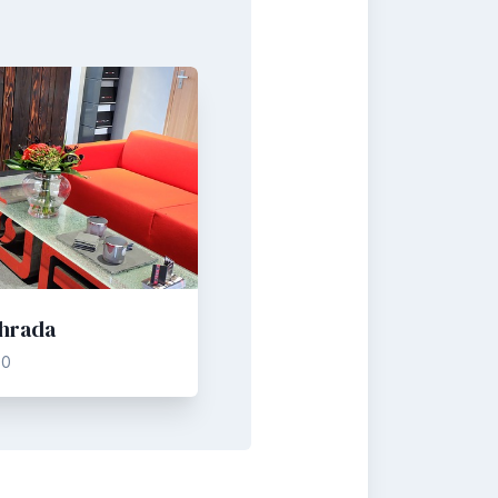
hrada
20