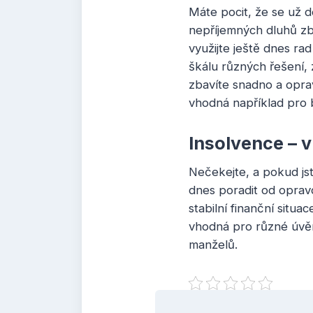
Máte pocit, že se už d
nepříjemných dluhů zb
využijte ještě dnes r
škálu různých řešení,
zbavíte snadno a opravd
vhodná například pro
Insolvence – v
Nečekejte, a pokud jst
dnes poradit od opravd
stabilní finanční situa
vhodná pro různé úvěry
manželů.