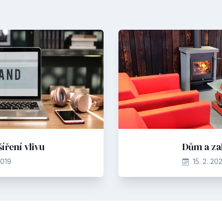
íření vlivu
Dům a za
2019
15. 2. 20