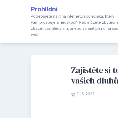
Skip
Prohlídni
to
content
Potřebujete najít na internetu společníka, který
vám prospěje a neuškodí? Pak můžete zbytečn
ztrácet čas hledáním, anebo zamířit přímo na ná
web.
Zajistěte si
vašich dluhů
11. 6. 2023