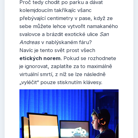
Proč tedy chodit po parku a dávat
kolemjdoucím takříkajíc všanc
přebývající centimetry v pase, když ze
sebe můžete lehce vytvořit namakaného
svalovce a brázdit exotické ulice
San
Andreas
v nablýskaném fáru?
Navíc je tento svět prost všech
etických norem
. Pokud se rozhodnete
je ignorovat, zaplatíte za to maximálně
virtuální smrtí, z níž se lze následně
„vyléčit“ pouze stisknutím klávesy.