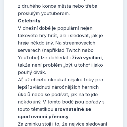
z druhého konce města nebo třeba
proslulým youtuberem.
Celebrity
V dnešní době je populární nejen
takovéto hry hrát, ale i sledovat, jak je
hraje někdo jiný. Na streamovacích
serverech (například Twitch nebo
YouTube) lze dohledat i
živá vysílání
,
takže není problém „být u toho“ i jako
pouhý divák.
Ať už chcete okoukat nějaké triky pro
lepší zvládnutí náročnějších herních
úkolů nebo se podívat, jak na to jde
někdo jiný. V tomto bodě jsou pořady s
touto tématikou
srovnatelné se
sportovními přenosy
.
Za zmínku stojí i to, že nejvíce sledovaní