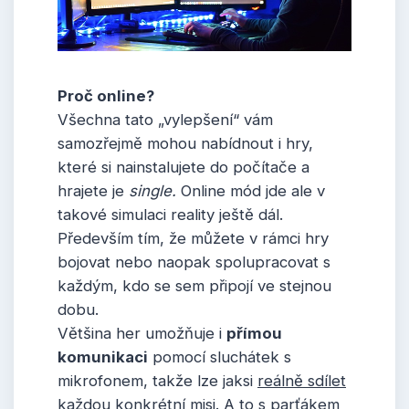
Proč online?
Všechna tato „vylepšení“ vám
samozřejmě mohou nabídnout i hry,
které si nainstalujete do počítače a
hrajete je
single.
Online mód jde ale v
takové simulaci reality ještě dál.
Především tím, že můžete v rámci hry
bojovat nebo naopak spolupracovat s
každým, kdo se sem připojí ve stejnou
dobu.
Většina her umožňuje i
přímou
komunikaci
pomocí sluchátek s
mikrofonem, takže lze jaksi
reálně sdílet
každou konkrétní misi. A to s parťákem