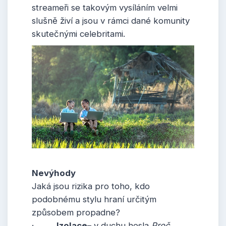
streameři se takovým vysíláním velmi
slušně živí a jsou v rámci dané komunity
skutečnými celebritami.
Nevýhody
Jaká jsou rizika pro toho, kdo
podobnému stylu hraní určitým
způsobem propadne?
·
Izolace
– v duchu hesla
Proč