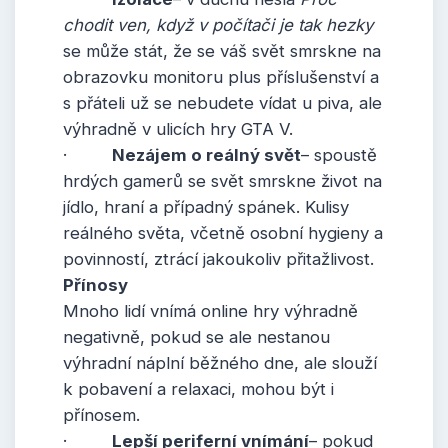
chodit ven, když v počítači je tak hezky
se může stát, že se váš svět smrskne na
obrazovku monitoru plus příslušenství a
s přáteli už se nebudete vídat u piva, ale
výhradně v ulicích hry GTA V.
·
Nezájem o reálný svět
– spoustě
hrdých gamerů se svět smrskne život na
jídlo, hraní a případný spánek. Kulisy
reálného světa, včetně osobní hygieny a
povinností, ztrácí jakoukoliv přitažlivost.
Přínosy
Mnoho lidí vnímá online hry výhradně
negativně, pokud se ale nestanou
výhradní náplní běžného dne, ale slouží
k pobavení a relaxaci, mohou být i
přínosem.
·
Lepší periferní vnímání
– pokud