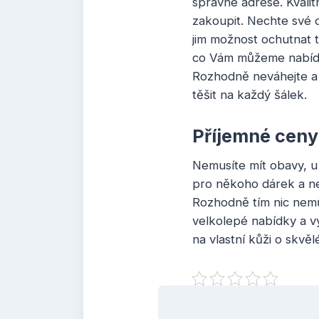
správné adrese. Kvalit
zakoupit. Nechte své c
jim možnost ochutnat t
co Vám můžeme nabídno
Rozhodně neváhejte a 
těšit na každý šálek.
Příjemné ceny
Nemusíte mít obavy, u
pro někoho dárek a ne
Rozhodně tím nic nemů
velkolepé nabídky a v
na vlastní kůži o skvěl