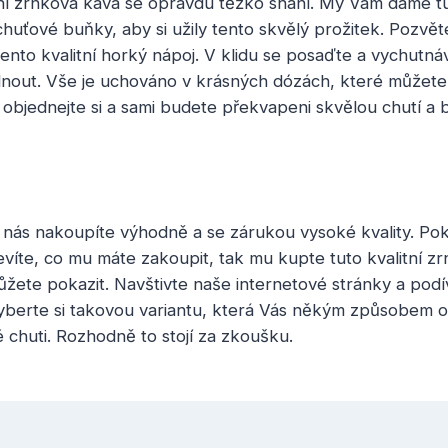
ní
zrnková káva
se opravdu těžko shání. My Vám dáme tu 
huťové buňky, aby si užily tento skvělý prožitek. Pozvěte
ento kvalitní horký nápoj. V klidu se posaďte a vychutnáv
ut. Vše je uchováno v krásných dózách, které můžete p
objednejte si a sami budete překvapeni skvělou chutí a
 nás nakoupíte výhodně a se zárukou vysoké kvality. Po
víte, co mu máte zakoupit, tak mu kupte tuto kvalitní z
žete pokazit. Navštivte naše internetové stránky a podív
yberte si takovou variantu, která Vás někým způsobem o
é chuti. Rozhodně to stojí za zkoušku.