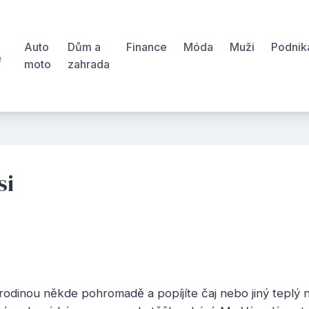
Auto
Dům a
Finance
Móda
Muži
Podnik
ě
moto
zahrada
š
si
i rodinou někde pohromadě a popíjíte čaj nebo jiný teplý 