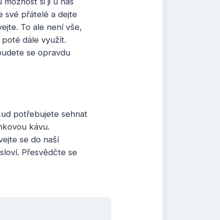
možnost si ji u nás
 své přátelé a dejte
ejte. To ale není vše,
oté dále využít.
 budete se opravdu
kud potřebujete sehnat
rnkovou kávu.
ejte se do naší
sloví. Přesvědčte se