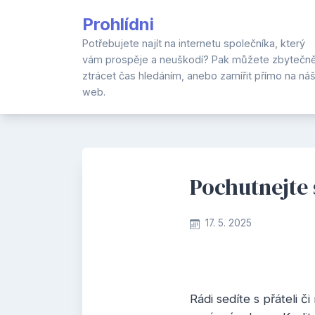
Skip
Prohlídni
to
content
Potřebujete najít na internetu společníka, který
vám prospěje a neuškodí? Pak můžete zbytečn
ztrácet čas hledáním, anebo zamířit přímo na ná
web.
Pochutnejte 
17. 5. 2025
Rádi sedíte s přáteli č