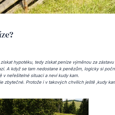
íze?
 získat hypotéku, tedy získat peníze výměnou za zástavu 
zí. A když se tam nedostane k penězům, logicky si poč
ě v neřešitelné situaci a neví kudy kam.
je zbytečné. Protože i v takových chvílích ještě ‚kudy kam