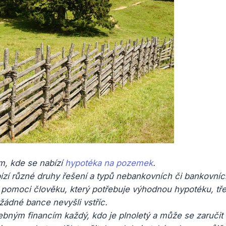
m, kde se nabízí
hypotéka na pozemek
.
bízí různé druhy řešení a typů nebankovních či bankovní
 pomoci člověku, který potřebuje výhodnou hypotéku, tře
žádné bance nevyšli vstříc.
ebným financím každý, kdo je plnoletý a může se zaručit