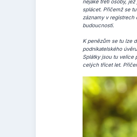
nějaké třetí osoby, je
splácet. Přičemž se tu
záznamy v registrech d
budoucnosti.
K penězům se tu lze do
podnikatelského úvěru
Splátky jsou tu velic
celých třicet let. Při