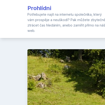
Skip
Prohlídni
to
content
Potřebujete najít na internetu společníka, který
vám prospěje a neuškodí? Pak můžete zbytečn
ztrácet čas hledáním, anebo zamířit přímo na ná
web.