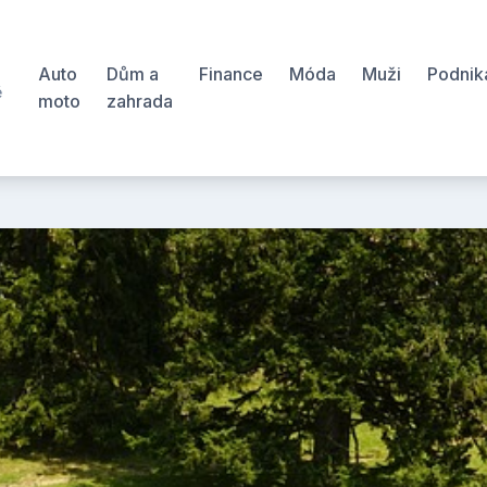
Auto
Dům a
Finance
Móda
Muži
Podnik
ě
moto
zahrada
š