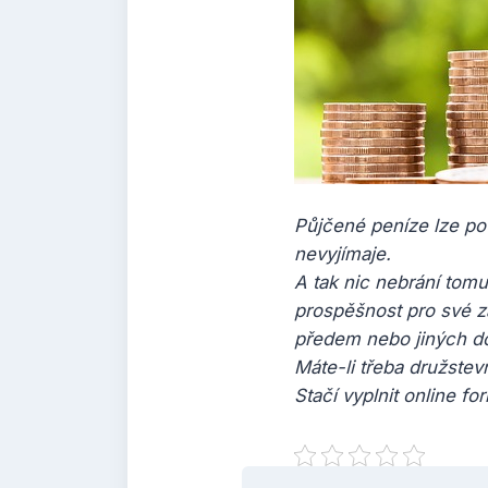
Půjčené peníze lze pou
nevyjímaje.
A tak nic nebrání tomu,
prospěšnost pro své z
předem nebo jiných do
Máte-li třeba družstev
Stačí vyplnit online f