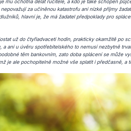
ž je mu ochotna dělat ručitele, a kdo je také schopen půjč
 nepovažují za učiněnou katastrofu ani nízké příjmy žadat
lužníků, hlavní je, že má žadatel předpoklady pro splác
stat už do čtyřiadvaceti hodin, prakticky okamžitě po sc
, a ani u úvěru spotřebitelského to nemusí nezbytně trva
e podobné těm bankovním, zato doba splácení se může vyš
čemž je ale pochopitelně možné vše splatit i předčasně, a 