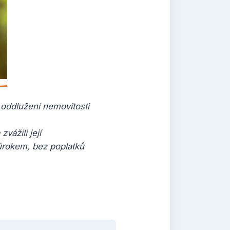
 oddlužení nemovitosti
vážili její
úrokem, bez poplatků