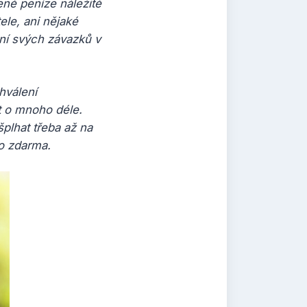
ené peníze náležitě
ele, ani nějaké
ení svých závazků v
hválení
t o mnoho déle.
plhat třeba až na
to zdarma.