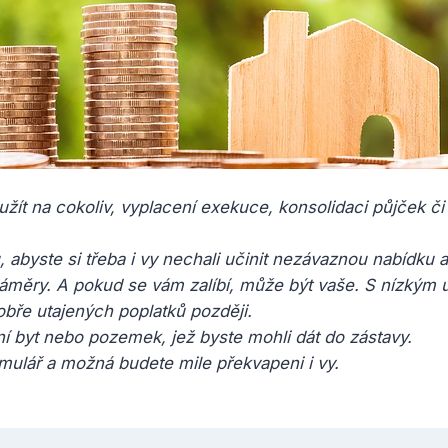
žít na cokoliv, vyplacení exekuce, konsolidaci půjček či
 abyste si třeba i vy nechali učinit nezávaznou nabídku a z
áměry. A pokud se vám zalíbí, může být vaše. S nízkým 
bře utajených poplatků později.
ní byt nebo pozemek, jež byste mohli dát do zástavy.
ormulář a možná budete mile překvapeni i vy.