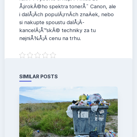
Å¡irokÃ©ho spektra tonerÅ¯ Canon, ale
i dalÅ¡Ã­ch populÃ¡rnÃ­ch znaÄek, nebo
si nakupte spoustu dalÅ¡Ã­
kancelÃ¡Å™skÃ© techniky za tu
nejniÅ¾Å¡Ã­ cenu na trhu.
SIMILAR POSTS