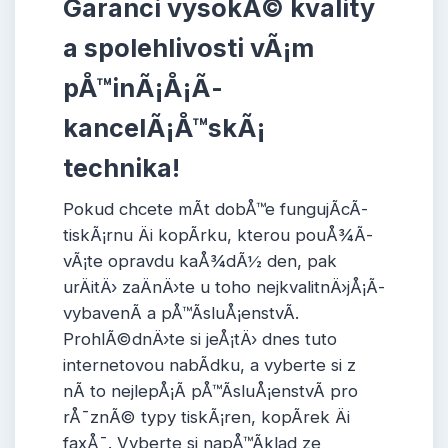
Garanci vysokÃ© kvality
a spolehlivosti vÃ¡m
pÅ™inÃ¡Å¡Ã­
kancelÃ¡Å™skÃ¡
technika!
Pokud chcete mÃ­t dobÅ™e fungujÃ­cÃ­
tiskÃ¡rnu Äi kopÃ­rku, kterou pouÅ¾Ã­
vÃ¡te opravdu kaÅ¾dÃ½ den, pak
urÄitÄ› zaÄnÄ›te u toho nejkvalitnÄ›jÅ¡Ã­
vybavenÃ­ a pÅ™Ã­sluÅ¡enstvÃ­.
ProhlÃ©dnÄ›te si jeÅ¡tÄ› dnes tuto
internetovou nabÃ­dku, a vyberte si z
nÃ­ to nejlepÅ¡Ã­ pÅ™Ã­sluÅ¡enstvÃ­ pro
rÅ¯znÃ© typy tiskÃ¡ren, kopÃ­rek Äi
faxÅ¯. Vyberte si napÅ™Ã­klad ze