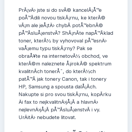
PrÃ¡vÄ› jste si do svÃ© kancelÃ¡Å™e
poÅ™Ã­dili novou tiskÃ¡rnu, ke kterÃ©
vÃ¡m ale jeÅ¡tÄ› chybÃ­ potÅ™ebnÃ©
pÅ™Ã­sluÅ¡enstvÃ­? ShÃ¡nÃ­te napÅ™Ã­klad
toner, kterÃ½ by vyhovoval pÅ™esnÄ›
vaÅ¡emu typu tiskÃ¡rny? Pak se
obraÅ¥te na internetovÃ½ obchod, ve
kterÃ©m naleznete Å¡irokÃ© spektrum
kvalitnÃ­ch tonerÅ¯, do kterÃ½ch
patÅ™Ã­ jak
tonery Canon
, tak i tonery
HP, Samsung a spousta dalÅ¡Ã­ch.
Nakupte si pro svou tiskÃ¡rnu, kopÃ­rku
Äi fax to nejkvalitnÄ›jÅ¡Ã­ a hlavnÄ›
nejlevnÄ›jÅ¡Ã­ pÅ™Ã­sluÅ¡enstvÃ­ i vy.
UrÄitÄ› nebudete litovat.