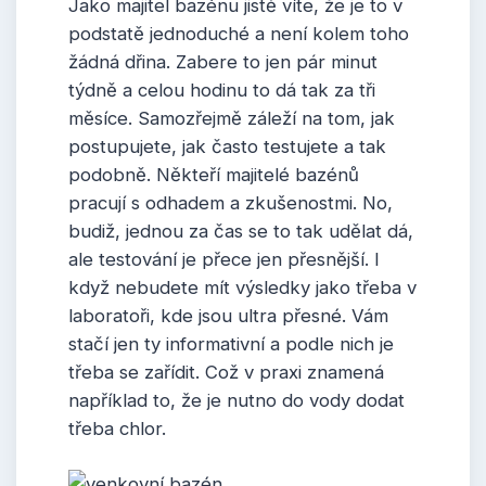
Jako majitel bazénu jistě víte, že je to v
podstatě jednoduché a není kolem toho
žádná dřina. Zabere to jen pár minut
týdně a celou hodinu to dá tak za tři
měsíce. Samozřejmě záleží na tom, jak
postupujete, jak často testujete a tak
podobně. Někteří majitelé bazénů
pracují s odhadem a zkušenostmi. No,
budiž, jednou za čas se to tak udělat dá,
ale testování je přece jen přesnější. I
když nebudete mít výsledky jako třeba v
laboratoři, kde jsou ultra přesné. Vám
stačí jen ty informativní a podle nich je
třeba se zařídit. Což v praxi znamená
například to, že je nutno do vody dodat
třeba chlor.