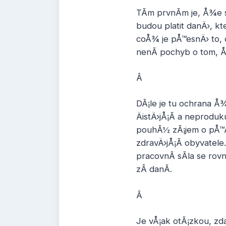
TÃ­m prvnÃ­m je, Å¾e
budou platit danÄ›, k
coÅ¾ je pÅ™esnÄ› to, 
nenÃ­ pochyb o tom, Å
Â
DÃ¡le je tu ochrana Å
ÄistÄ›jÅ¡Ã­ a neproduk
pouhÃ½ zÃ¡jem o pÅ™Ã
zdravÄ›jÅ¡Ã­ obyvatele
pracovnÃ­ sÃ­la se r
zÂ danÃ­.
Â
Je vÅ¡ak otÃ¡zkou, zd