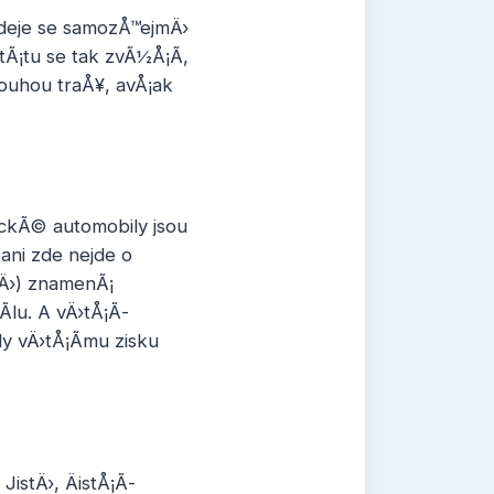
odeje se samozÅ™ejmÄ›
tÃ¡tu se tak zvÃ½Å¡Ã­,
louhou traÅ¥, avÅ¡ak
ickÃ© automobily jsou
 ani zde nejde o
nÄ›) znamenÃ¡
­lu. A vÄ›tÅ¡Ã­
 vÄ›tÅ¡Ã­mu zisku
JistÄ›, ÄistÅ¡Ã­