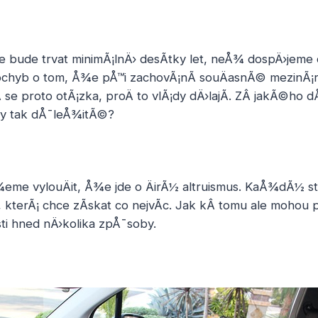
¾e bude trvat minimÃ¡lnÄ› desÃ­tky let, neÅ¾ dospÄ›jeme
pochyb o tom, Å¾e pÅ™i zachovÃ¡nÃ­ souÄasnÃ© mezinÃ¡ro
 se proto otÃ¡zka, proÄ to vlÃ¡dy dÄ›lajÃ­. ZÂ jakÃ©ho 
ly tak dÅ¯leÅ¾itÃ©?
e vylouÄit, Å¾e jde o ÄirÃ½ altruismus. KaÅ¾dÃ½ stÃ
a, kterÃ¡ chce zÃ­skat co nejvÃ­c. Jak kÂ tomu ale mohou 
i hned nÄ›kolika zpÅ¯soby.