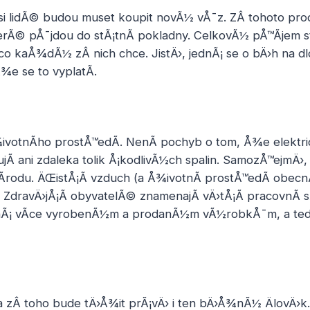
 si lidÃ© budou muset koupit novÃ½ vÅ¯z. ZÂ tohoto pr
terÃ© pÅ¯jdou do stÃ¡tnÃ­ pokladny. CelkovÃ½ pÅ™Ã­jem s
co kaÅ¾dÃ½ zÂ nich chce. JistÄ›, jednÃ¡ se o bÄ›h na d
¾e se to vyplatÃ­.
¾ivotnÃ­ho prostÅ™edÃ­. NenÃ­ pochyb o tom, Å¾e elektr
ujÃ­ ani zdaleka tolik Å¡kodlivÃ½ch spalin. SamozÅ™ejmÄ›,
­rodu. ÄŒistÅ¡Ã­ vzduch (a Å¾ivotnÃ­ prostÅ™edÃ­ obec
. ZdravÄ›jÅ¡Ã­ obyvatelÃ© znamenajÃ­ vÄ›tÅ¡Ã­ pracovnÃ­ sÃ
ovnÃ¡ vÃ­ce vyrobenÃ½m a prodanÃ½m vÃ½robkÅ¯m, a tedy
a zÂ toho bude tÄ›Å¾it prÃ¡vÄ› i ten bÄ›Å¾nÃ½ ÄlovÄ›k. 