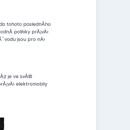
 do tohoto poslednÃ­ho
dnÃ­ politiky prÃ¡vÄ›
dÅ¯vodu jsou pro nÄ›
¡t je ve svÃ©
prÃ¡vÄ› elektromobily