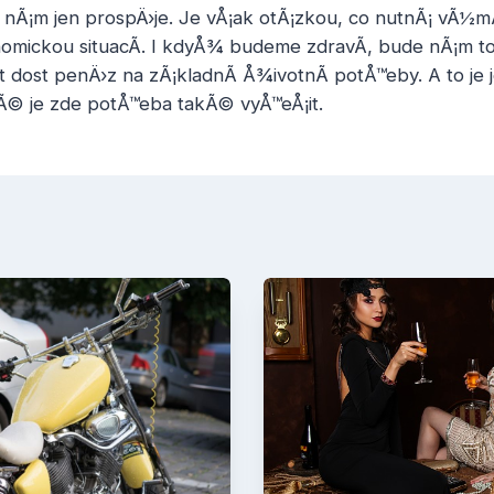
 nÃ¡m jen prospÄ›je. Je vÅ¡ak otÃ¡zkou, co nutnÃ¡ vÃ½m
nomickou situacÃ­. I kdyÅ¾ budeme zdravÃ­, bude nÃ¡m to
ost penÄ›z na zÃ¡kladnÃ­ Å¾ivotnÃ­ potÅ™eby. A to je 
© je zde potÅ™eba takÃ© vyÅ™eÅ¡it.