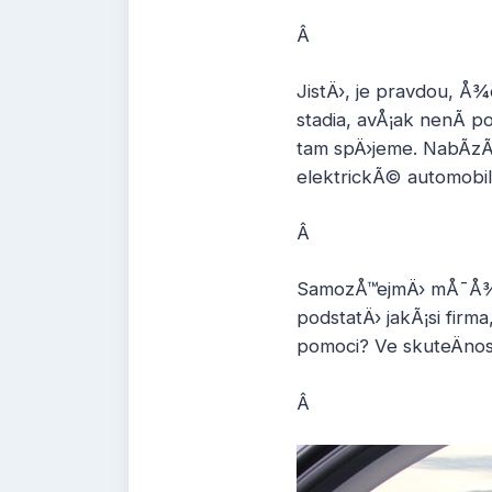
Â
JistÄ›, je pravdou, Å
stadia, avÅ¡ak nenÃ­ 
tam spÄ›jeme. NabÃ­zÃ­
elektrickÃ© automobi
Â
SamozÅ™ejmÄ› mÅ¯Å¾em
podstatÄ› jakÃ¡si firm
pomoci? Ve skuteÄnost
Â