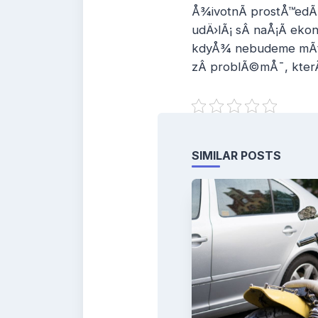
Å¾ivotnÃ­ prostÅ™edÃ­
udÄ›lÃ¡ sÂ naÅ¡Ã­ eko
kdyÅ¾ nebudeme mÃ­t d
zÂ problÃ©mÅ¯, kterÃ
SIMILAR POSTS