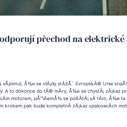
podporují přechod na elektrické
 vÅ¡imnul, Å¾e se vlÃ¡dy stÃ¡tÅ¯ EvropskÃ© Unie snaÅ
y. A to dokonce do tÃ© mÃ­ry, Å¾e se chystÃ¡ zÃ¡kaz p
acÃ­m motorem, pÅ™iÄemÅ¾ se poÄÃ­tÃ¡ sÂ tÃ­m, Å¾e ta 
­m krokem pak bude kompletnÃ­ zÃ¡kaz spalovacÃ­ch mot