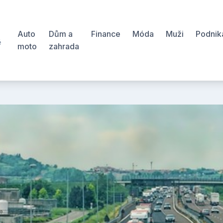
Auto
Dům a
Finance
Móda
Muži
Podnik
ě
moto
zahrada
š