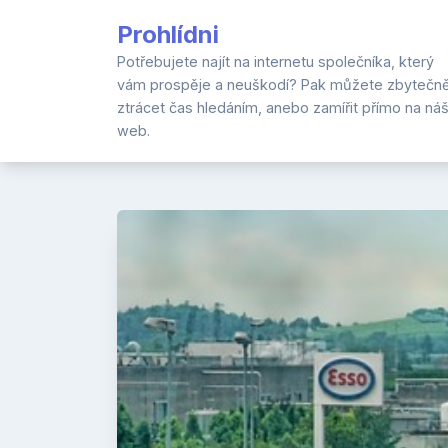
Skip
Prohlídni
to
content
Potřebujete najít na internetu společníka, který
vám prospěje a neuškodí? Pak můžete zbytečn
ztrácet čas hledáním, anebo zamířit přímo na ná
web.