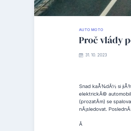
AUTO MOTO
Proč vlády 
31. 10. 2023
Snad kaÅ¾dÃ½ si jiÅ¾
elektrickÃ© automobil
(prozatÃ­m) se spalov
nÃ¡sledovat. PoslednÃ
Â