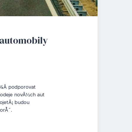
 automobily
¾Ã­ podporovat
rodeje novÃ½ch aut
ojetÃ¡ budou
orÅ¯.