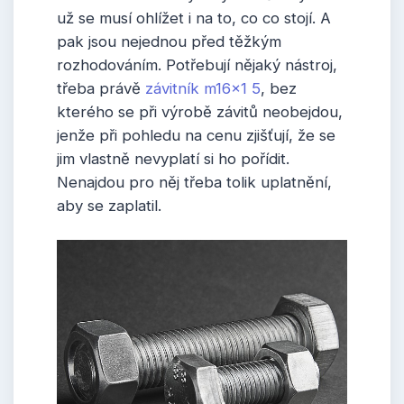
už se musí ohlížet i na to, co co stojí. A
pak jsou nejednou před těžkým
rozhodováním. Potřebují nějaký nástroj,
třeba právě
závitník m16x1 5
, bez
kterého se při výrobě závitů neobejdou,
jenže při pohledu na cenu zjišťují, že se
jim vlastně nevyplatí si ho pořídit.
Nenajdou pro něj třeba tolik uplatnění,
aby se zaplatil.