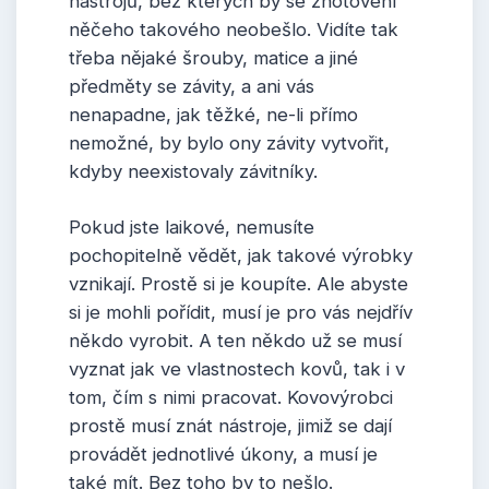
nástrojů, bez kterých by se zhotovení
něčeho takového neobešlo. Vidíte tak
třeba nějaké šrouby, matice a jiné
předměty se závity, a ani vás
nenapadne, jak těžké, ne-li přímo
nemožné, by bylo ony závity vytvořit,
kdyby neexistovaly závitníky.
Pokud jste laikové, nemusíte
pochopitelně vědět, jak takové výrobky
vznikají. Prostě si je koupíte. Ale abyste
si je mohli pořídit, musí je pro vás nejdřív
někdo vyrobit. A ten někdo už se musí
vyznat jak ve vlastnostech kovů, tak i v
tom, čím s nimi pracovat. Kovovýrobci
prostě musí znát nástroje, jimiž se dají
provádět jednotlivé úkony, a musí je
také mít. Bez toho by to nešlo.