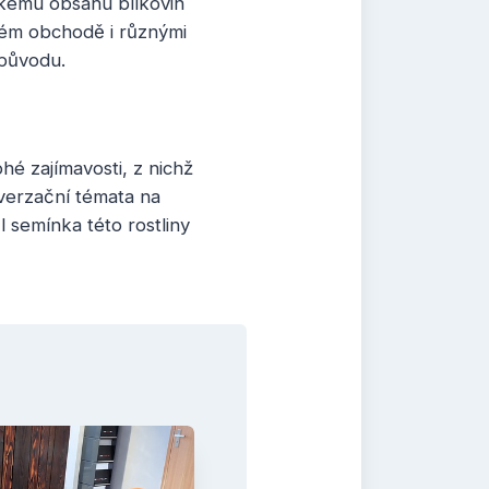
okému obsahu bílkovin
vém obchodě i různými
 původu.
hé zajímavosti, z nichž
verzační témata na
 semínka této rostliny