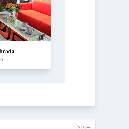
hrada
20
Next