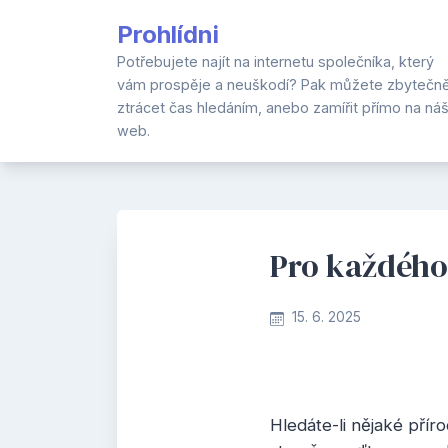
Skip
Prohlídni
to
content
Potřebujete najít na internetu společníka, který
vám prospěje a neuškodí? Pak můžete zbytečn
ztrácet čas hledáním, anebo zamířit přímo na ná
web.
Pro každého
15. 6. 2025
Hledáte-li nějaké pří