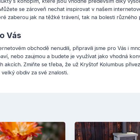
dukty s
konopím
, které jsou vhodné především díky vys
 Můžete se zároveň nechat inspirovat v našem interneto
ré zaberou jak na těžké trávení, tak na bolesti různého
ro Vás
rnetovém obchodě nenudili, připravili jsme pro Vás i mno
aví, nebo zaujmou a budete je využívat jako vhodná kon
akcích. Zmiňte se třeba, že už Kryštof Kolumbus přivezl
ě velký obdiv za své znalosti.