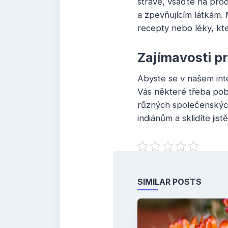
stravě, vsaďte na pro
a zpevňujícím látkám.
recepty nebo léky, kte
Zajímavosti p
Abyste se v našem inte
Vás některé třeba pob
různých společenských 
indiánům a sklidíte jist
SIMILAR POSTS