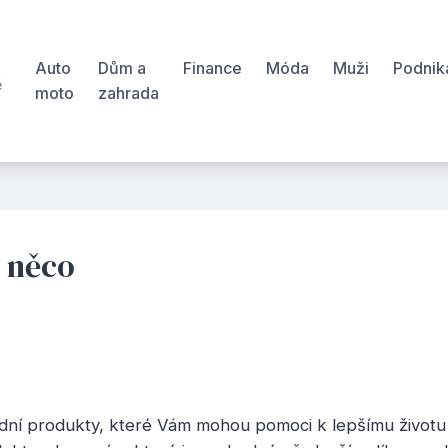
Auto
Dům a
Finance
Móda
Muži
Podnik
ě
moto
zahrada
š
 něco
rodní produkty, které Vám mohou pomoci k lepšímu život